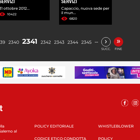
SERVIZI
SERVIZI
31 ottobre 2012...
Capaccio, nuova sede per
il mun...
10422
6820
»
›
2341
…
339
2340
2342
2343
2344
2345
SUCC.
FINE
lla
POLICY EDITORIALE
WHISTLEBLOWER
Salerno al
CODICE ETICO CONDOTTA
POLICY