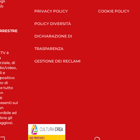
gli
/o
PRIVACY POLICY
COOKIE POLICY
POLICY DIVERSITÀ
ERRESTRE
DICHIARAZIONE DI
TRASPARENZA
LETV è
a
GESTIONE DEI RECLAMI
ziale, di
dio/video,
i e
spositivo
zo di
 e tutto
on
 è
esenti sul
un
nibile ad
ora gli
aggiosi.