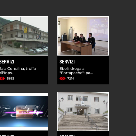
SERVIZI
SERVIZI
Sala Consilina, truffa
Eboli, droga a
all'Inps...
"Fortapache": pa...
5662
7214