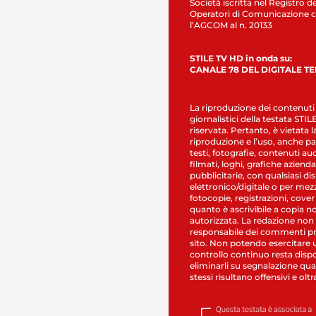
Società iscritta nel Registro de
Operatori di Comunicazione c
l’AGCOM al n. 20133
STILE TV HD in onda su:
CANALE 78 DEL DIGITALE T
La riproduzione dei contenuti
giornalistici della testata STI
riservata. Pertanto, è vietata l
riproduzione e l’uso, anche par
testi, fotografie, contenuti au
filmati, loghi, grafiche aziendal
pubblicitarie, con qualsiasi di
elettronico/digitale o per mez
fotocopie, registrazioni, cover
quanto è ascrivibile a copia n
autorizzata. La redazione non
responsabile dei commenti pr
sito. Non potendo esercitare 
controllo continuo resta dispo
eliminarli su segnalazione qual
stessi risultano offensivi e oltr