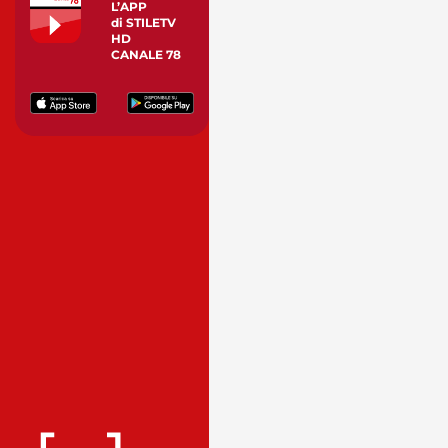
L’APP
di STILETV
HD
CANALE 78