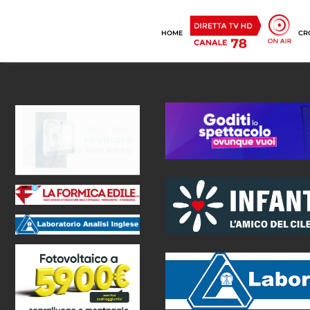
HOME
CR