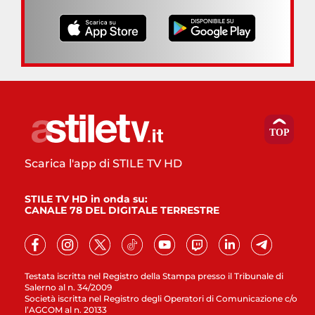
Scarica l'app di STILE TV HD
STILE TV HD in onda su:
CANALE 78 DEL DIGITALE TERRESTRE
Testata iscritta nel Registro della Stampa presso il Tribunale di
Salerno al n. 34/2009
Società iscritta nel Registro degli Operatori di Comunicazione c/o
l’AGCOM al n. 20133