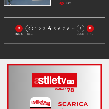
1142
«
»
‹
›
4
…
1
2
3
5
6
7
8
INIZIO
PREC.
SUCC.
FINE
SCARICA