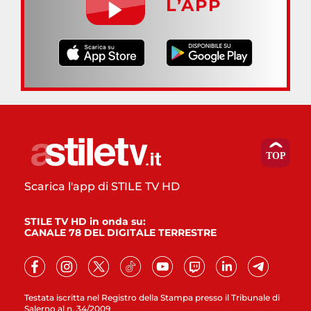
L’APP
Scarica l'app di STILE TV HD
STILE TV HD in onda su:
CANALE 78 DEL DIGITALE TERRESTRE
Testata iscritta nel Registro della Stampa presso il Tribunale di
Salerno al n. 34/2009