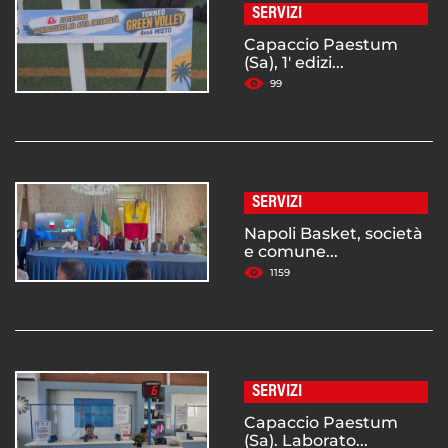
SERVIZI
Capaccio Paestum
(Sa), 1' edizi...
99
SERVIZI
Napoli Basket, società
e comune...
1159
SERVIZI
Capaccio Paestum
(Sa). Laborato...