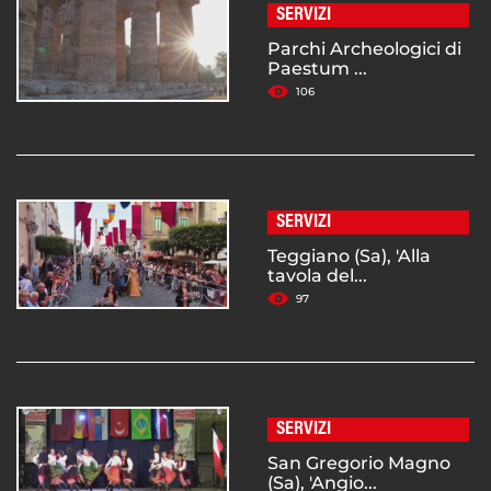
SERVIZI
Parchi Archeologici di
Paestum ...
106
SERVIZI
Teggiano (Sa), 'Alla
tavola del...
97
SERVIZI
San Gregorio Magno
(Sa), 'Angio...