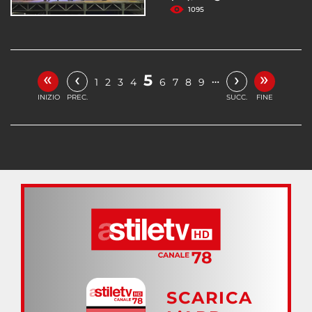
1095
«
»
‹
›
5
…
1
2
3
4
6
7
8
9
INIZIO
PREC.
SUCC.
FINE
SCARICA