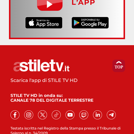
L’APP
Scarica l'app di STILE TV HD
STILE TV HD in onda su:
CANALE 78 DEL DIGITALE TERRESTRE
Testata iscritta nel Registro della Stampa presso il Tribunale di
Salerno al n. 34/2009