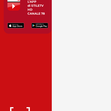
L’APP
di STILETV
HD
CANALE 78