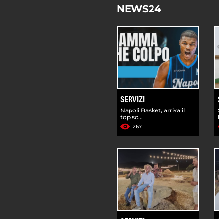
NEWS24
SERVIZI
Napoli Basket, arriva il
top sc...
267