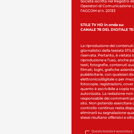
Società iscritta nel Registro de
Operatori di Comunicazione c
l’AGCOM al n. 20133
STILE TV HD in onda su:
CANALE 78 DEL DIGITALE T
La riproduzione dei contenuti
giornalistici della testata STI
riservata. Pertanto, è vietata l
riproduzione e l’uso, anche par
testi, fotografie, contenuti au
filmati, loghi, grafiche aziendal
pubblicitarie, con qualsiasi di
elettronico/digitale o per mez
fotocopie, registrazioni, cover
quanto è ascrivibile a copia n
autorizzata. La redazione non
responsabile dei commenti pr
sito. Non potendo esercitare 
controllo continuo resta dispo
eliminarli su segnalazione qual
stessi risultano offensivi e oltr