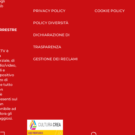
gli
/o
PRIVACY POLICY
COOKIE POLICY
POLICY DIVERSITÀ
ERRESTRE
DICHIARAZIONE DI
TRASPARENZA
LETV è
a
GESTIONE DEI RECLAMI
ziale, di
dio/video,
i e
spositivo
zo di
 e tutto
on
 è
esenti sul
un
nibile ad
ora gli
aggiosi.