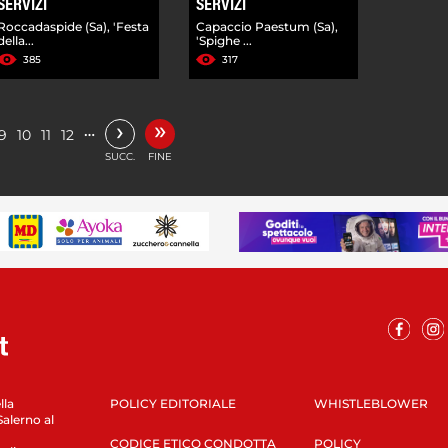
SERVIZI
SERVIZI
Roccadaspide (Sa), 'Festa
Capaccio Paestum (Sa),
della...
'Spighe ...
385
317
»
›
…
9
10
11
12
SUCC.
FINE
lla
POLICY EDITORIALE
WHISTLEBLOWER
Salerno al
CODICE ETICO CONDOTTA
POLICY