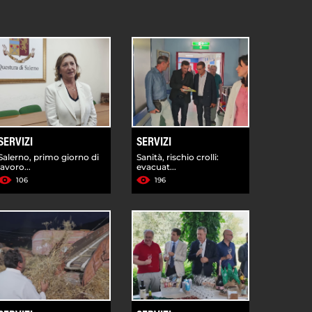
SERVIZI
SERVIZI
Salerno, primo giorno di
Sanità, rischio crolli:
lavoro...
evacuat...
106
196