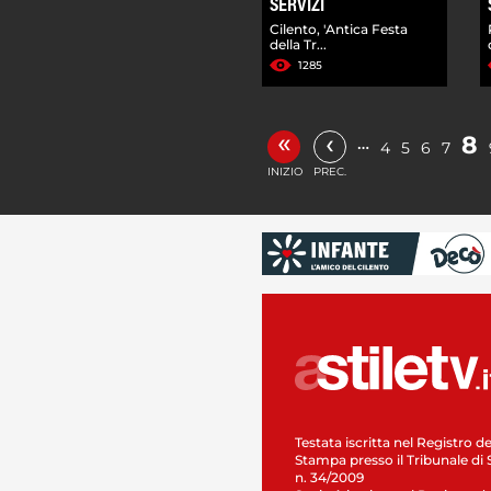
SERVIZI
Cilento, 'Antica Festa
della Tr...
1285
«
‹
8
…
4
5
6
7
INIZIO
PREC.
Testata iscritta nel Registro de
Stampa presso il Tribunale di 
n. 34/2009