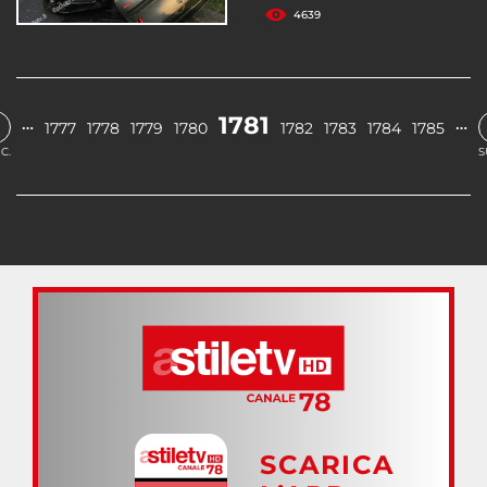
4639
1781
…
…
1777
1778
1779
1780
1782
1783
1784
1785
C.
S
SCARICA