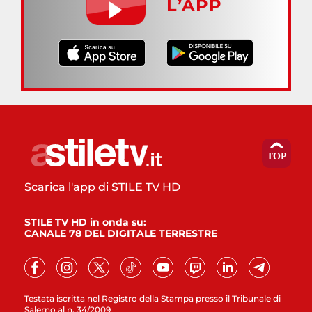
L’APP
Scarica l'app di STILE TV HD
STILE TV HD in onda su:
CANALE 78 DEL DIGITALE TERRESTRE
Testata iscritta nel Registro della Stampa presso il Tribunale di
Salerno al n. 34/2009