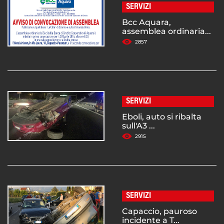
SERVIZI
Bcc Aquara,
assemblea ordinaria...
2857
SERVIZI
Eboli, auto si ribalta
sull'A3 ...
2915
SERVIZI
Capaccio, pauroso
incidente a T...