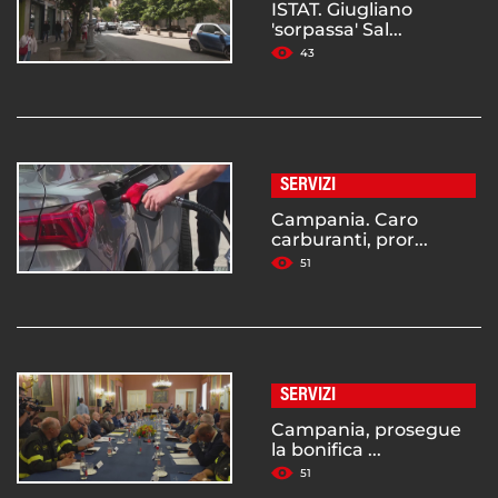
ISTAT. Giugliano
'sorpassa' Sal...
43
SERVIZI
Campania. Caro
carburanti, pror...
51
SERVIZI
Campania, prosegue
la bonifica ...
51