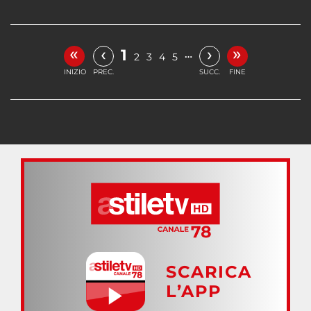
«
»
‹
›
1
…
2
3
4
5
INIZIO
PREC.
SUCC.
FINE
SCARICA
L’APP