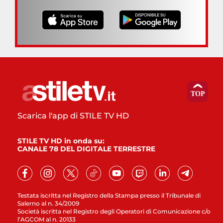
Scarica l'app di STILE TV HD
STILE TV HD in onda su:
CANALE 78 DEL DIGITALE TERRESTRE
Testata iscritta nel Registro della Stampa presso il Tribunale di
Salerno al n. 34/2009
Società iscritta nel Registro degli Operatori di Comunicazione c/o
l’AGCOM al n. 20133