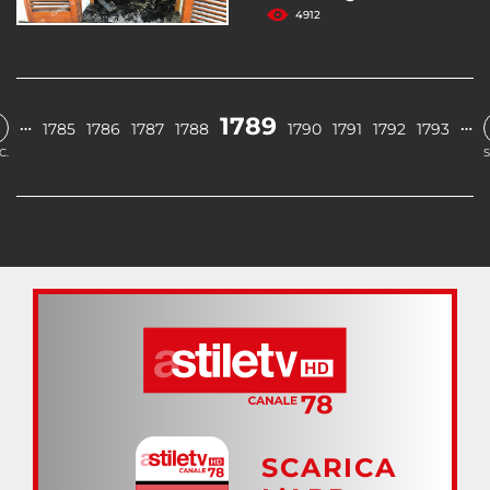
4912
1789
…
…
1785
1786
1787
1788
1790
1791
1792
1793
C.
S
SCARICA