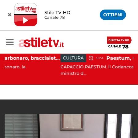
Stile TV HD
OTTIENI
Canale 78
Martina Carbonaro, braccialetto elettronico per i genitori della 14enne uccisa dall'ex
CULTURA
10:54
a
CAPACCIO PAESTUM. Il Codancos lancia un app
ministro d...