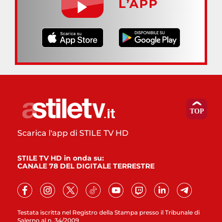
L’APP
Scarica l'app di STILE TV HD
STILE TV HD in onda su:
CANALE 78 DEL DIGITALE TERRESTRE
Testata iscritta nel Registro della Stampa presso il Tribunale di
Salerno al n. 34/2009