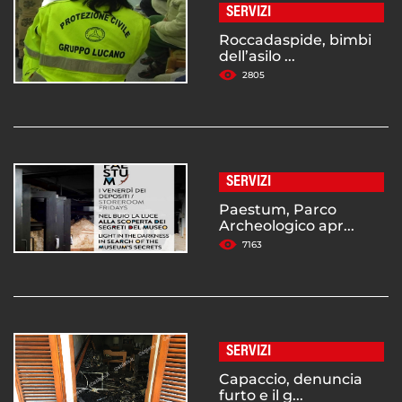
SERVIZI
Roccadaspide, bimbi
dell’asilo ...
2805
SERVIZI
Paestum, Parco
Archeologico apr...
7163
SERVIZI
Capaccio, denuncia
furto e il g...