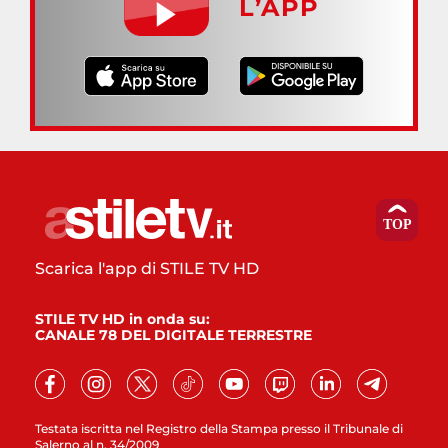
L’APP
Scarica l'app di STILE TV HD
STILE TV HD in onda su:
CANALE 78 DEL DIGITALE TERRESTRE
Testata iscritta nel Registro della Stampa presso il Tribunale di
Salerno al n. 34/2009