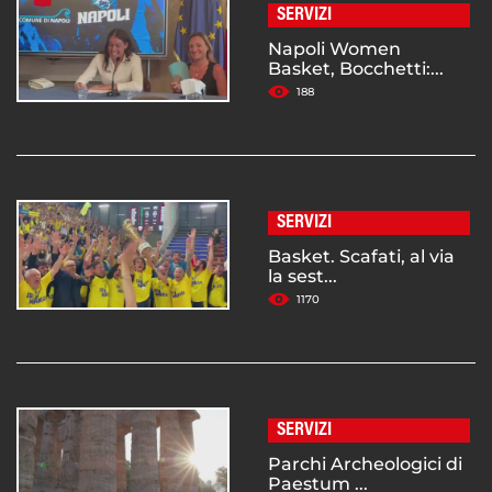
SERVIZI
Napoli Women
Basket, Bocchetti:...
188
SERVIZI
Basket. Scafati, al via
la sest...
1170
SERVIZI
Parchi Archeologici di
Paestum ...