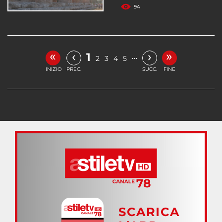
94
«
»
‹
›
1
…
2
3
4
5
INIZIO
PREC.
SUCC.
FINE
SCARICA