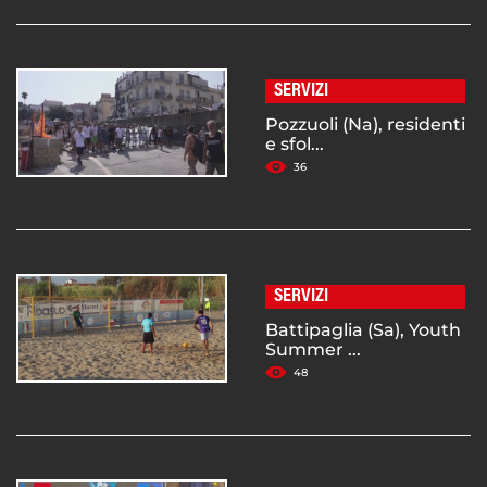
SERVIZI
Pozzuoli (Na), residenti
e sfol...
36
SERVIZI
Battipaglia (Sa), Youth
Summer ...
48