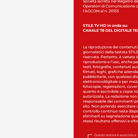
Società iscritta nel Registro de
Operatori di Comunicazione c
l’AGCOM al n. 20133
STILE TV HD in onda su:
CANALE 78 DEL DIGITALE T
La riproduzione dei contenuti
giornalistici della testata STI
riservata. Pertanto, è vietata l
riproduzione e l’uso, anche par
testi, fotografie, contenuti au
filmati, loghi, grafiche aziendal
pubblicitarie, con qualsiasi di
elettronico/digitale o per mez
fotocopie, registrazioni, cover
quanto è ascrivibile a copia n
autorizzata. La redazione non
responsabile dei commenti pr
sito. Non potendo esercitare 
controllo continuo resta dispo
eliminarli su segnalazione qual
stessi risultano offensivi e oltr