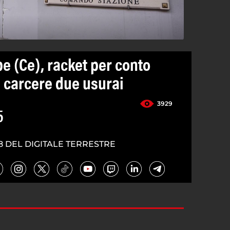
pe (Ce), racket per conto
n carcere due usurai
3929
5
8 DEL DIGITALE TERRESTRE