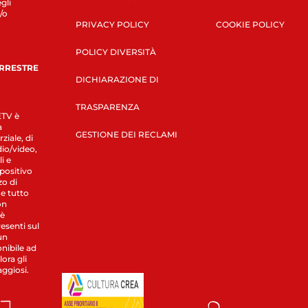
gli
/o
PRIVACY POLICY
COOKIE POLICY
POLICY DIVERSITÀ
ERRESTRE
DICHIARAZIONE DI
TRASPARENZA
LETV è
a
GESTIONE DEI RECLAMI
ziale, di
dio/video,
i e
spositivo
zo di
 e tutto
on
 è
esenti sul
un
nibile ad
ora gli
aggiosi.