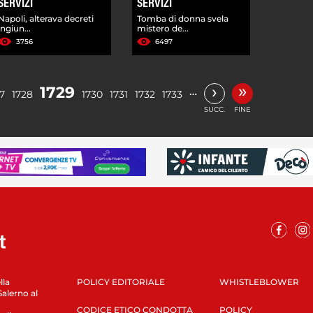
SERVIZI
SERVIZI
Napoli, alterava decreti
Tomba di donna svela
ingiun...
mistero de...
3756
6497
»
›
1729
…
7
1728
1730
1731
1732
1733
SUCC.
FINE
lla
POLICY EDITORIALE
WHISTLEBLOWER
Salerno al
CODICE ETICO CONDOTTA
POLICY