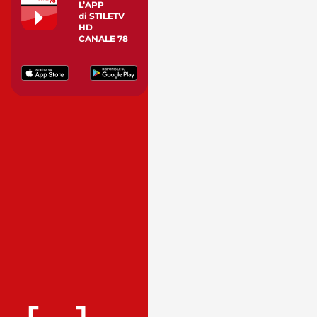
L’APP
di STILETV
HD
CANALE 78