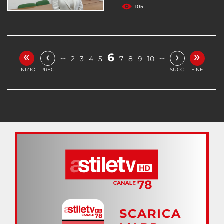
105
«
»
‹
›
6
…
…
2
3
4
5
7
8
9
10
INIZIO
PREC.
SUCC.
FINE
SCARICA