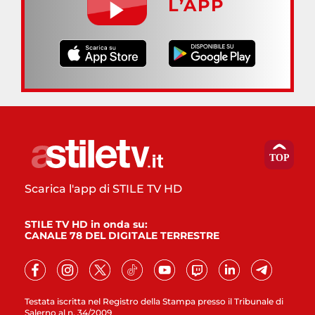
L’APP
Scarica l'app di STILE TV HD
STILE TV HD in onda su:
CANALE 78 DEL DIGITALE TERRESTRE
Testata iscritta nel Registro della Stampa presso il Tribunale di
Salerno al n. 34/2009