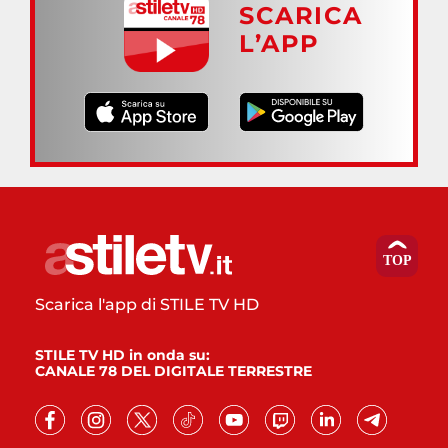
SCARICA
L’APP
Scarica l'app di STILE TV HD
STILE TV HD in onda su:
CANALE 78 DEL DIGITALE TERRESTRE