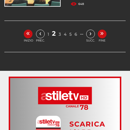
648
«
»
‹
›
2
…
1
3
4
5
6
INIZIO
PREC.
SUCC.
FINE
SCARICA