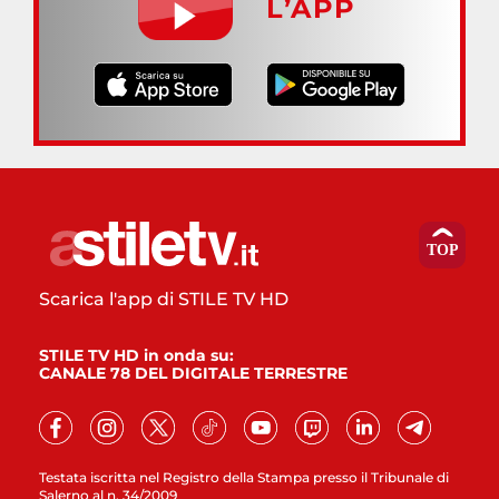
L’APP
Scarica l'app di STILE TV HD
STILE TV HD in onda su:
CANALE 78 DEL DIGITALE TERRESTRE
Testata iscritta nel Registro della Stampa presso il Tribunale di
Salerno al n. 34/2009