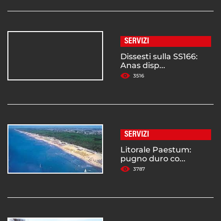
SERVIZI
Dissesti sulla SS166:
Anas disp...
3516
SERVIZI
Litorale Paestum:
pugno duro co...
3787