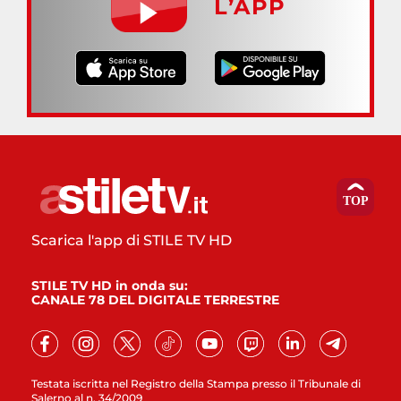
L’APP
Scarica l'app di STILE TV HD
STILE TV HD in onda su:
CANALE 78 DEL DIGITALE TERRESTRE
Testata iscritta nel Registro della Stampa presso il Tribunale di
Salerno al n. 34/2009