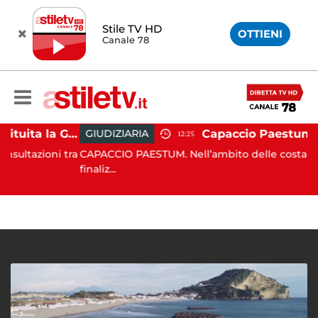
Stile TV HD
OTTIENI
Canale 78
Capaccio Paestum, istituita la Guardia Medica Turistica presso il Psaut di Piazza Santini
GIUDIZIARIA
12:25
zioni tra
CAPACCIO PAESTUM. Nell’ambito delle costanti attivi
finaliz...