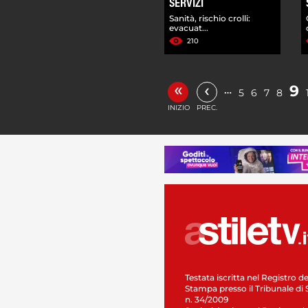
SERVIZI
Sanità, rischio crolli:
evacuat...
210
«
‹
9
…
5
6
7
8
INIZIO
PREC.
Testata iscritta nel Registro de
Stampa presso il Tribunale di 
n. 34/2009