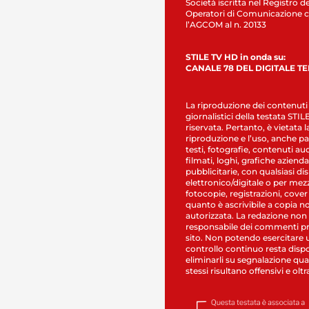
Società iscritta nel Registro de
Operatori di Comunicazione c
l’AGCOM al n. 20133
STILE TV HD in onda su:
CANALE 78 DEL DIGITALE T
La riproduzione dei contenuti
giornalistici della testata STI
riservata. Pertanto, è vietata l
riproduzione e l’uso, anche par
testi, fotografie, contenuti au
filmati, loghi, grafiche aziendal
pubblicitarie, con qualsiasi di
elettronico/digitale o per mez
fotocopie, registrazioni, cover
quanto è ascrivibile a copia n
autorizzata. La redazione non
responsabile dei commenti pr
sito. Non potendo esercitare 
controllo continuo resta dispo
eliminarli su segnalazione qual
stessi risultano offensivi e oltr