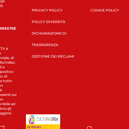
gli
/o
PRIVACY POLICY
COOKIE POLICY
POLICY DIVERSITÀ
ERRESTRE
DICHIARAZIONE DI
TRASPARENZA
LETV è
a
GESTIONE DEI RECLAMI
ziale, di
dio/video,
i e
spositivo
zo di
 e tutto
on
 è
esenti sul
un
nibile ad
ora gli
aggiosi.