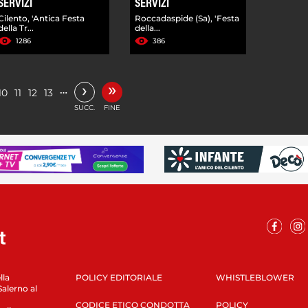
SERVIZI
SERVIZI
Cilento, 'Antica Festa
Roccadaspide (Sa), 'Festa
della Tr...
della...
1286
386
»
›
…
10
11
12
13
SUCC.
FINE
lla
POLICY EDITORIALE
WHISTLEBLOWER
Salerno al
CODICE ETICO CONDOTTA
POLICY