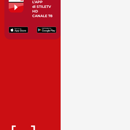
L’APP
di STILETV
HD
CANALE 78