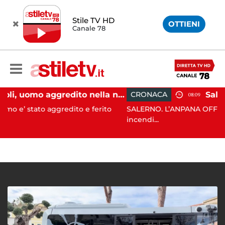
Stile TV HD
OTTIENI
Canale 78
Eboli, uomo aggredito nella notte: indagini in corso
CRONACA
08:09
ggredito e ferito
SALERNO. L’ANPANA OFFICIAL ODV ha segn
incendi...