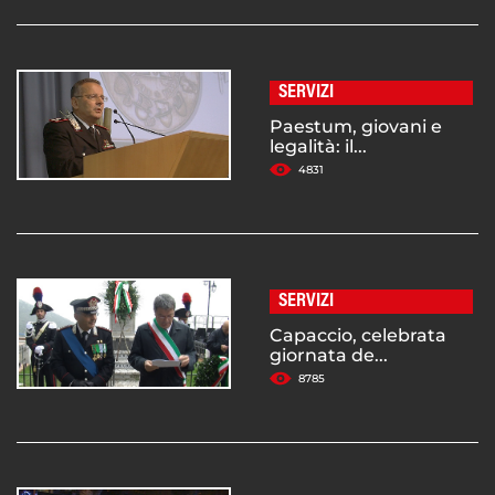
SERVIZI
Paestum, giovani e
legalità: il...
4831
SERVIZI
Capaccio, celebrata
giornata de...
8785