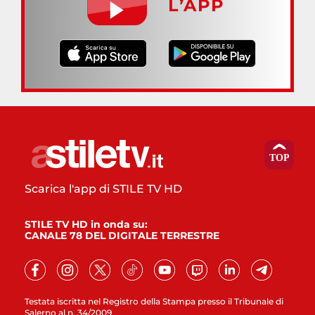
L’APP
Scarica l'app di STILE TV HD
STILE TV HD in onda su:
CANALE 78 DEL DIGITALE TERRESTRE
Testata iscritta nel Registro della Stampa presso il Tribunale di
Salerno al n. 34/2009