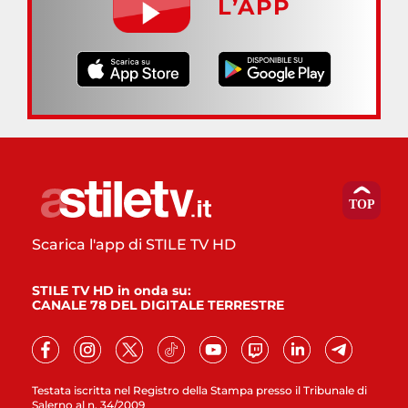
L’APP
Scarica l'app di STILE TV HD
STILE TV HD in onda su:
CANALE 78 DEL DIGITALE TERRESTRE
Testata iscritta nel Registro della Stampa presso il Tribunale di
Salerno al n. 34/2009