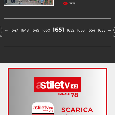
3673
1651
…
…
1647
1648
1649
1650
1652
1653
1654
1655
C.
S
SCARICA