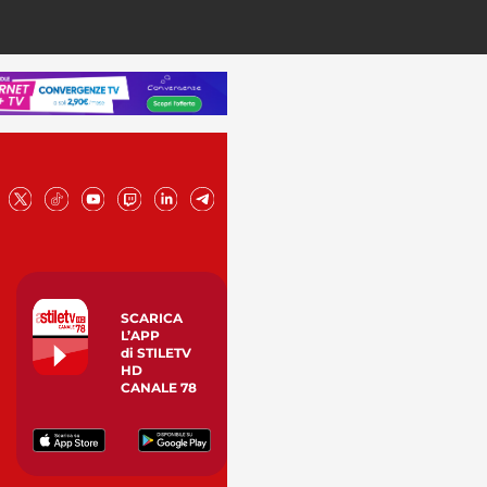
SCARICA
L’APP
di STILETV
HD
CANALE 78