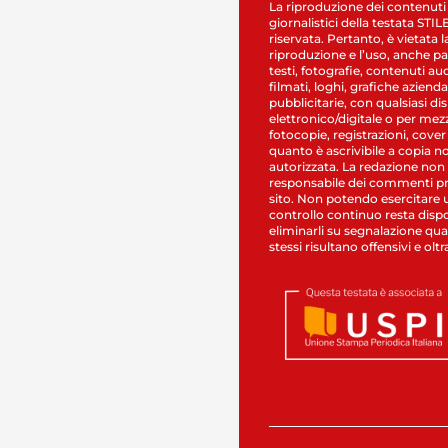
La riproduzione dei contenuti
giornalistici della testata STI
riservata. Pertanto, è vietata l
riproduzione e l’uso, anche par
testi, fotografie, contenuti au
filmati, loghi, grafiche aziendal
pubblicitarie, con qualsiasi di
elettronico/digitale o per mez
fotocopie, registrazioni, cover
quanto è ascrivibile a copia n
autorizzata. La redazione non
responsabile dei commenti pr
sito. Non potendo esercitare 
controllo continuo resta dispo
eliminarli su segnalazione qual
stessi risultano offensivi e oltr