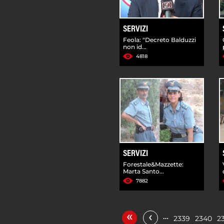
SERVIZI
Feola: "Decreto Balduzzi
non id...
4818
SERVIZI
Forestale&Mazzette:
Marta Santo...
7882
«
‹
…
2339
2340
2