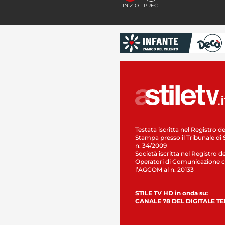
INIZIO
PREC.
Testata iscritta nel Registro de
Stampa presso il Tribunale di 
n. 34/2009
Società iscritta nel Registro de
Operatori di Comunicazione c
l’AGCOM al n. 20133
STILE TV HD in onda su:
CANALE 78 DEL DIGITALE T