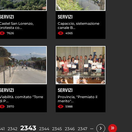
SERVIZI
SERVIZI
Castel San Lorenzo,
Capaccio, sistemazione
protesta co...
canale B...
7626
4565
SERVIZI
SERVIZI
Viabilità. comitato "Torre
Provincia, "Premiato il
di P...
merito"...
3970
5988
»
›
2343
…
341
2342
2344
2345
2346
2347