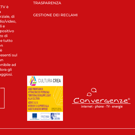
TRASPARENZA
LETV è
a
GESTIONE DEI RECLAMI
ziale, di
dio/video,
i e
spositivo
zo di
 e tutto
on
 è
esenti sul
un
nibile ad
ora gli
aggiosi.