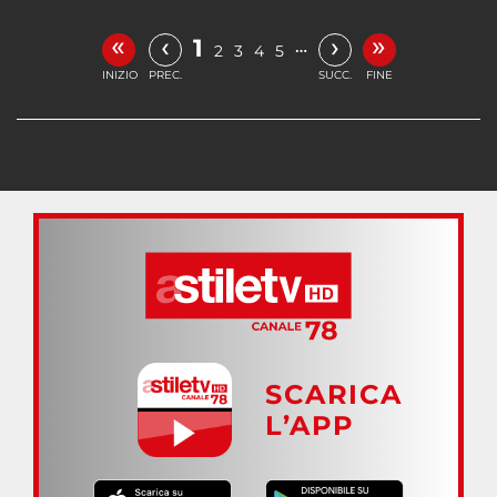
«
»
‹
›
1
…
2
3
4
5
INIZIO
PREC.
SUCC.
FINE
SCARICA
L’APP