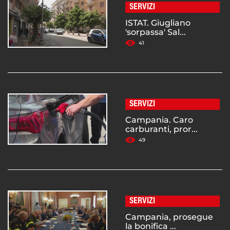
SERVIZI
ISTAT. Giugliano
'sorpassa' Sal...
41
SERVIZI
Campania. Caro
carburanti, pror...
49
SERVIZI
Campania, prosegue
la bonifica ...