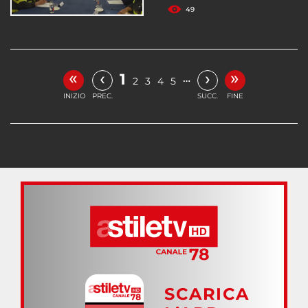
49
«
»
‹
›
1
…
2
3
4
5
INIZIO
PREC.
SUCC.
FINE
SCARICA