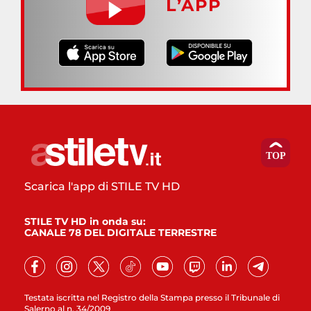
L’APP
Scarica l'app di STILE TV HD
STILE TV HD in onda su:
CANALE 78 DEL DIGITALE TERRESTRE
Testata iscritta nel Registro della Stampa presso il Tribunale di
Salerno al n. 34/2009