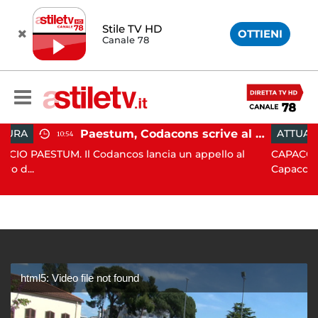
Stile TV HD
OTTIENI
Canale 78
Paestum, Codacons scrive al ministro Giuli: "Rilanciare scavi dell'Anfiteatro nell'area archeologica"
ATTUALITÀ
15:05
Codancos lancia un appello al
CAPACCIO PAESTUM. Incisi
Capaccio Paes...
html5: Video file not found