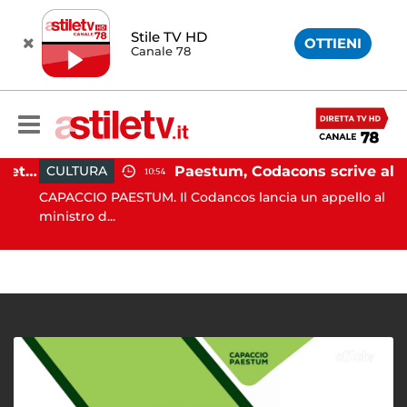
Stile TV HD
OTTIENI
Canale 78
Martina Carbonaro, braccialetto elettronico per i genitori della 14enne uccisa dall'ex
Paestum, Codacons scrive al ministro Giuli: "Rilanciare scavi dell'Anfiteatro nell'area archeologica"
CULTURA
10:54
CAPACCIO PAESTUM. Il Codancos lancia un appello al
ministro d...