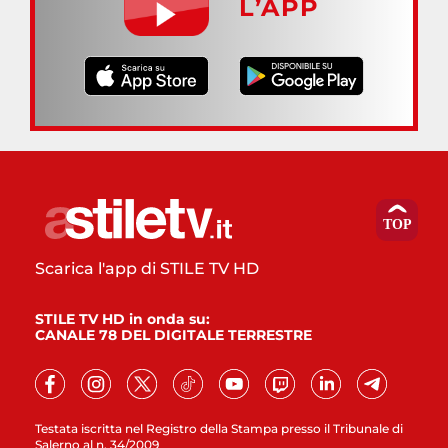
L’APP
Scarica l'app di STILE TV HD
STILE TV HD in onda su:
CANALE 78 DEL DIGITALE TERRESTRE
Testata iscritta nel Registro della Stampa presso il Tribunale di
Salerno al n. 34/2009