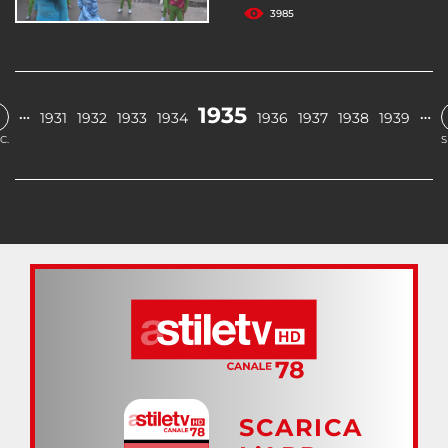
3985
1935
…
…
1931
1932
1933
1934
1936
1937
1938
1939
C.
S
SCARICA