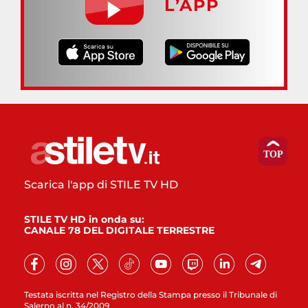
L’APP
Scarica l'app di STILE TV HD
STILE TV HD in onda su:
CANALE 78 DEL DIGITALE TERRESTRE
Testata iscritta nel Registro della Stampa presso il Tribunale di
Salerno al n. 34/2009