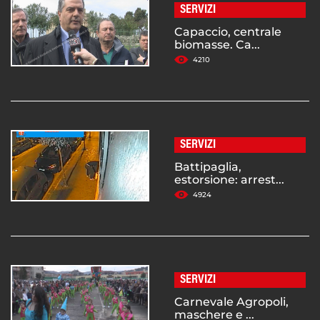
SERVIZI
Capaccio, centrale
biomasse. Ca...
4210
SERVIZI
Battipaglia,
estorsione: arrest...
4924
SERVIZI
Carnevale Agropoli,
maschere e ...