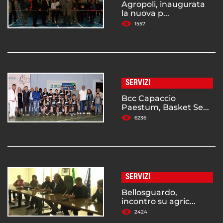
Agropoli, inaugurata
la nuova p...
1557
SERVIZI
Bcc Capaccio
Paestum, Basket Se...
6236
SERVIZI
Bellosguardo,
incontro su agric...
2424