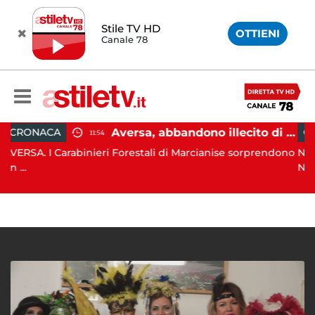
Stile TV HD
OTTIENI
Canale 78
Aversa, abbandono illecito di rifiuti: uomo sorpreso dai carabinieri
CRONACA
11:54
arabinieri Forestali di Marcianise sorprendono
NAPOLI. Alto im
Napol...