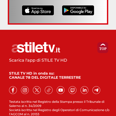
Scarica l'app di STILE TV HD
STILE TV HD in onda su:
CANALE 78 DEL DIGITALE TERRESTRE
Testata iscritta nel Registro della Stampa presso il Tribunale di
Salerno al n. 34/2009
Società iscritta nel Registro degli Operatori di Comunicazione c/o
l’AGCOM al n. 20133