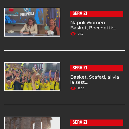
SERVIZI
Napoli Women
Basket, Bocchetti:...
263
SERVIZI
Basket. Scafati, al via
la sest...
1205
SERVIZI