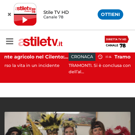
Stile TV HD
OTTIENI
Canale 78
Incidente agricolo nel Cilento: trattore si ribalta, muore 71enne
CRONACA
15:14
in un incidente
TRAMONTI. Si è conclusa con successo, alle 
dell’al...