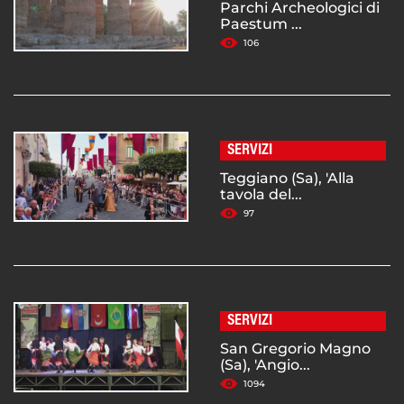
Parchi Archeologici di
Paestum ...
106
SERVIZI
Teggiano (Sa), 'Alla
tavola del...
97
SERVIZI
San Gregorio Magno
(Sa), 'Angio...
1094