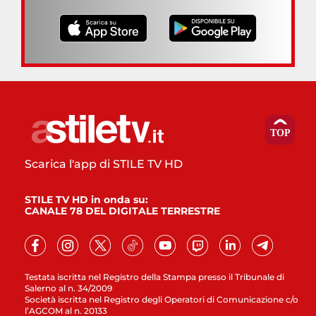
Scarica l'app di STILE TV HD
STILE TV HD in onda su:
CANALE 78 DEL DIGITALE TERRESTRE
Testata iscritta nel Registro della Stampa presso il Tribunale di
Salerno al n. 34/2009
Società iscritta nel Registro degli Operatori di Comunicazione c/o
l’AGCOM al n. 20133