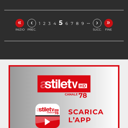
«
»
‹
›
5
…
1
2
3
4
6
7
8
9
INIZIO
PREC.
SUCC.
FINE
SCARICA
L’APP