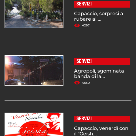
SERVIZI
Capaccio, sorpresi a
rubare al ...
4297
SERVIZI
Agropoli, sgominata
banda di la...
4650
SERVIZI
Capaccio, venerdì con
il "Geish...