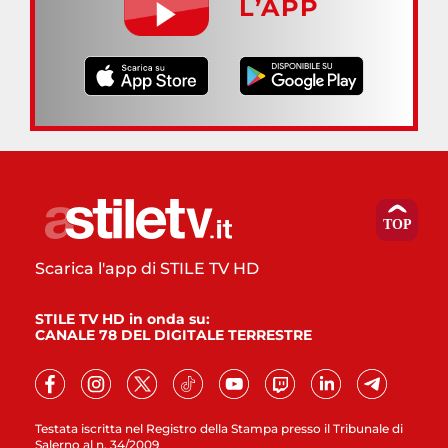
L’APP
Scarica l'app di STILE TV HD
STILE TV HD in onda su:
CANALE 78 DEL DIGITALE TERRESTRE
Testata iscritta nel Registro della Stampa presso il Tribunale di
Salerno al n. 34/2009