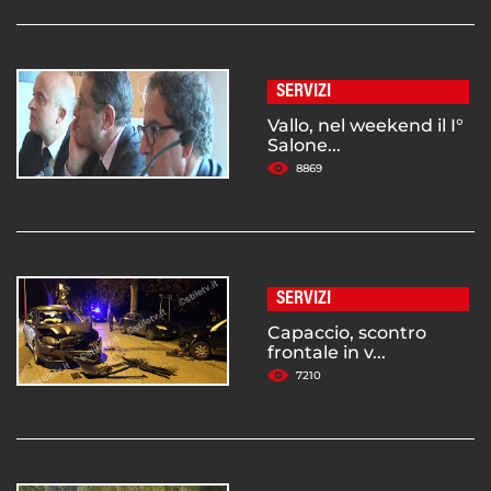
SERVIZI
Vallo, nel weekend il I°
Salone...
8869
SERVIZI
Capaccio, scontro
frontale in v...
7210