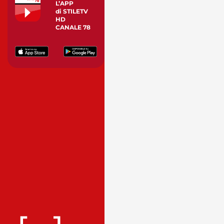
L’APP
di STILETV
HD
CANALE 78