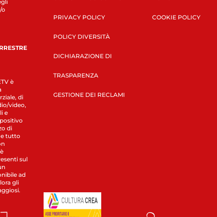
gli
/o
PRIVACY POLICY
COOKIE POLICY
POLICY DIVERSITÀ
ERRESTRE
DICHIARAZIONE DI
TRASPARENZA
LETV è
a
GESTIONE DEI RECLAMI
ziale, di
dio/video,
i e
spositivo
zo di
 e tutto
on
 è
esenti sul
un
nibile ad
ora gli
aggiosi.