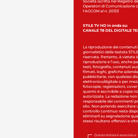
Società iscritta nel Registro de
Operatori di Comunicazione c
l’AGCOM al n. 20133
STILE TV HD in onda su:
CANALE 78 DEL DIGITALE T
La riproduzione dei contenuti
giornalistici della testata STI
riservata. Pertanto, è vietata l
riproduzione e l’uso, anche par
testi, fotografie, contenuti au
filmati, loghi, grafiche aziendal
pubblicitarie, con qualsiasi di
elettronico/digitale o per mez
fotocopie, registrazioni, cover
quanto è ascrivibile a copia n
autorizzata. La redazione non
responsabile dei commenti pr
sito. Non potendo esercitare 
controllo continuo resta dispo
eliminarli su segnalazione qual
stessi risultano offensivi e oltr