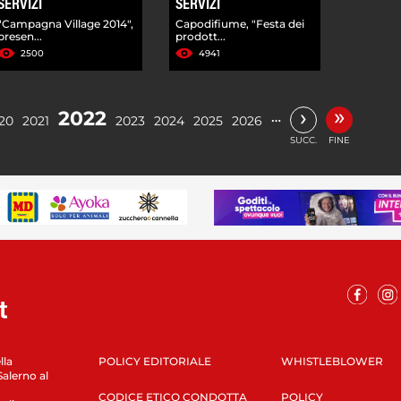
SERVIZI
SERVIZI
"Campagna Village 2014",
Capodifiume, "Festa dei
presen...
prodott...
2500
4941
»
›
2022
…
20
2021
2023
2024
2025
2026
SUCC.
FINE
lla
POLICY EDITORIALE
WHISTLEBLOWER
Salerno al
CODICE ETICO CONDOTTA
POLICY