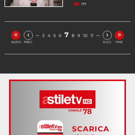
177
«
»
‹
›
7
…
…
3
4
5
6
8
9
10
11
INIZIO
PREC.
SUCC.
FINE
SCARICA