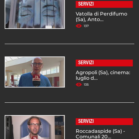
SERVIZI
Vatolla di Perdifumo
(Sa), Anto...
137
SERVIZI
Agropoli (Sa), cinema:
luglio d...
135
SERVIZI
Roccadaspide (Sa) -
Comunali 20...