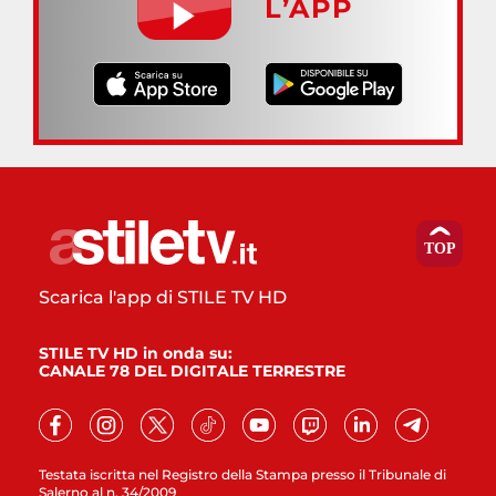
L’APP
Scarica l'app di STILE TV HD
STILE TV HD in onda su:
CANALE 78 DEL DIGITALE TERRESTRE
Testata iscritta nel Registro della Stampa presso il Tribunale di
Salerno al n. 34/2009