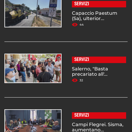
SERVIZI
Capaccio Paestum
(Sa), ulterior...
44
SERVIZI
Salerno, "Basta
precariato all'...
32
SERVIZI
Campi Flegrei. Sisma,
aumentano...