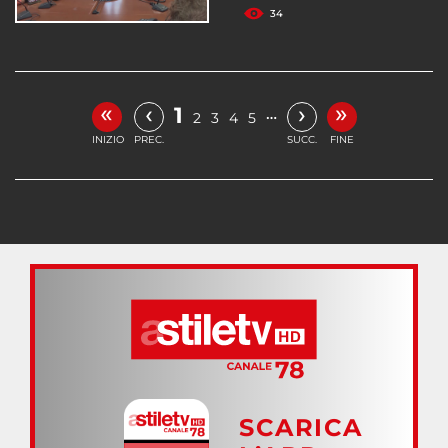
34
«
»
‹
›
1
…
2
3
4
5
INIZIO
PREC.
SUCC.
FINE
SCARICA