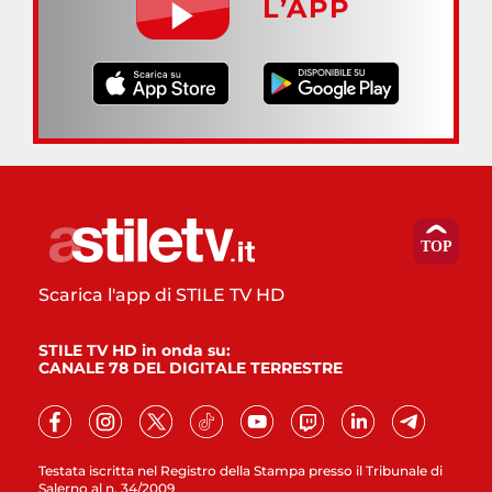
L’APP
Scarica l'app di STILE TV HD
STILE TV HD in onda su:
CANALE 78 DEL DIGITALE TERRESTRE
Testata iscritta nel Registro della Stampa presso il Tribunale di
Salerno al n. 34/2009