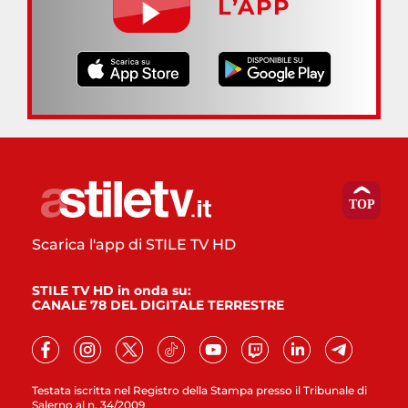
L’APP
Scarica l'app di STILE TV HD
STILE TV HD in onda su:
CANALE 78 DEL DIGITALE TERRESTRE
Testata iscritta nel Registro della Stampa presso il Tribunale di
Salerno al n. 34/2009