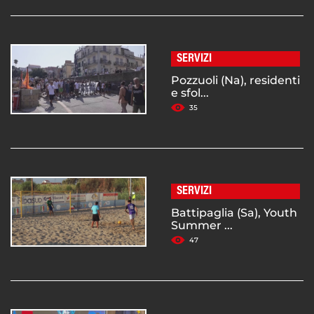
SERVIZI
Pozzuoli (Na), residenti
e sfol...
35
SERVIZI
Battipaglia (Sa), Youth
Summer ...
47