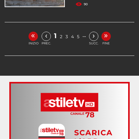
90
«
»
‹
›
1
…
2
3
4
5
INIZIO
PREC.
SUCC.
FINE
SCARICA