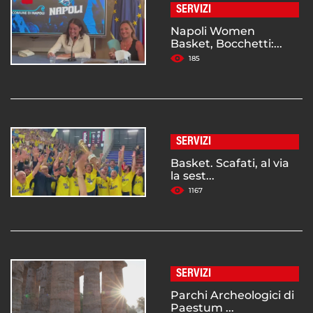
SERVIZI
Napoli Women
Basket, Bocchetti:...
185
SERVIZI
Basket. Scafati, al via
la sest...
1167
SERVIZI
Parchi Archeologici di
Paestum ...