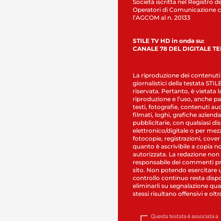
Società iscritta nel Registro de
Operatori di Comunicazione c
l’AGCOM al n. 20133
STILE TV HD in onda su:
CANALE 78 DEL DIGITALE T
La riproduzione dei contenuti
giornalistici della testata STI
riservata. Pertanto, è vietata l
riproduzione e l’uso, anche par
testi, fotografie, contenuti au
filmati, loghi, grafiche aziendal
pubblicitarie, con qualsiasi di
elettronico/digitale o per mez
fotocopie, registrazioni, cover
quanto è ascrivibile a copia n
autorizzata. La redazione non
responsabile dei commenti pr
sito. Non potendo esercitare 
controllo continuo resta dispo
eliminarli su segnalazione qual
stessi risultano offensivi e oltr