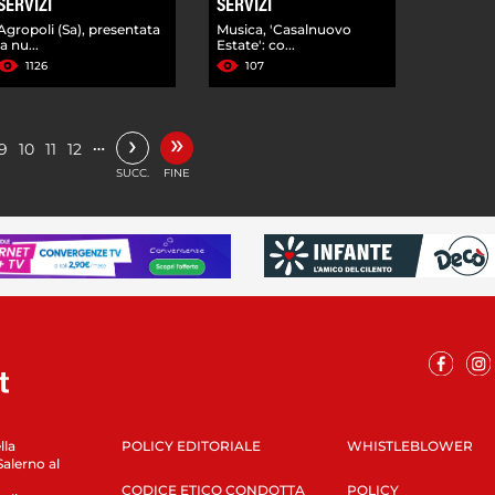
SERVIZI
SERVIZI
Agropoli (Sa), presentata
Musica, 'Casalnuovo
la nu...
Estate': co...
1126
107
»
›
…
9
10
11
12
SUCC.
FINE
lla
POLICY EDITORIALE
WHISTLEBLOWER
Salerno al
CODICE ETICO CONDOTTA
POLICY