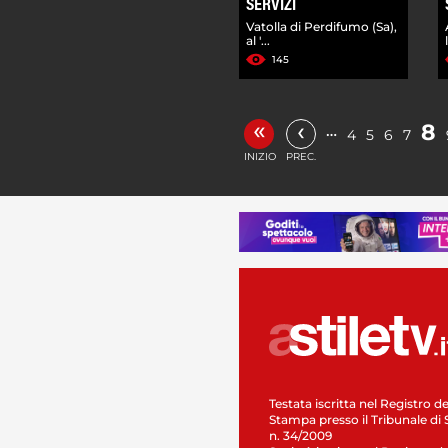
SERVIZI
Vatolla di Perdifumo (Sa),
al '...
145
«
‹
8
…
4
5
6
7
INIZIO
PREC.
Testata iscritta nel Registro de
Stampa presso il Tribunale di 
n. 34/2009