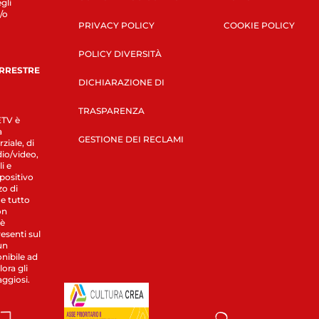
gli
/o
PRIVACY POLICY
COOKIE POLICY
POLICY DIVERSITÀ
ERRESTRE
DICHIARAZIONE DI
TRASPARENZA
LETV è
a
GESTIONE DEI RECLAMI
ziale, di
dio/video,
i e
spositivo
zo di
 e tutto
on
 è
esenti sul
un
nibile ad
ora gli
aggiosi.