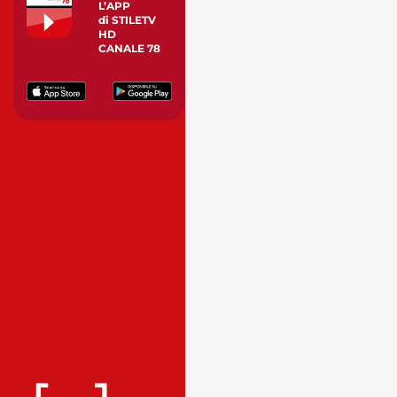
L’APP
di STILETV
HD
CANALE 78