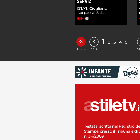
SERVIZI
ISTAT. Giugliano
'sorpassa' Sal...
66
«
‹
1
…
2
3
4
5
INIZIO
PREC.
S
Testata iscritta nel Registro de
Stampa presso il Tribunale di 
n. 34/2009