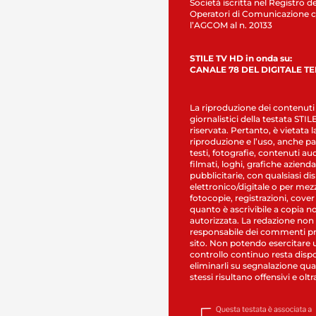
Società iscritta nel Registro de
Operatori di Comunicazione c
l’AGCOM al n. 20133
STILE TV HD in onda su:
CANALE 78 DEL DIGITALE T
La riproduzione dei contenuti
giornalistici della testata STI
riservata. Pertanto, è vietata l
riproduzione e l’uso, anche par
testi, fotografie, contenuti au
filmati, loghi, grafiche aziendal
pubblicitarie, con qualsiasi di
elettronico/digitale o per mez
fotocopie, registrazioni, cover
quanto è ascrivibile a copia n
autorizzata. La redazione non
responsabile dei commenti pr
sito. Non potendo esercitare 
controllo continuo resta dispo
eliminarli su segnalazione qual
stessi risultano offensivi e oltr