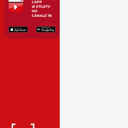
L’APP
di STILETV
HD
CANALE 78