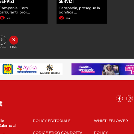
SERVIZI
SERVIZI
Campania. Caro
Campania, prosegue la
carburanti, pror...
bonifica ...
74
83
»
›
UCC.
FINE
lla
POLICY EDITORIALE
WHISTLEBLOWER
Salerno al
CODICE ETICO CONDOTTA
POLICY