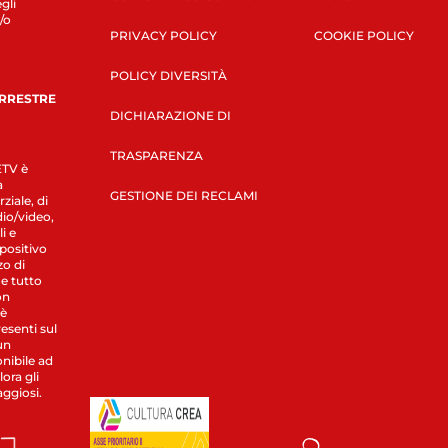
gli
/o
PRIVACY POLICY
COOKIE POLICY
POLICY DIVERSITÀ
ERRESTRE
DICHIARAZIONE DI
TRASPARENZA
LETV è
a
GESTIONE DEI RECLAMI
ziale, di
dio/video,
i e
spositivo
zo di
 e tutto
on
 è
esenti sul
un
nibile ad
ora gli
aggiosi.