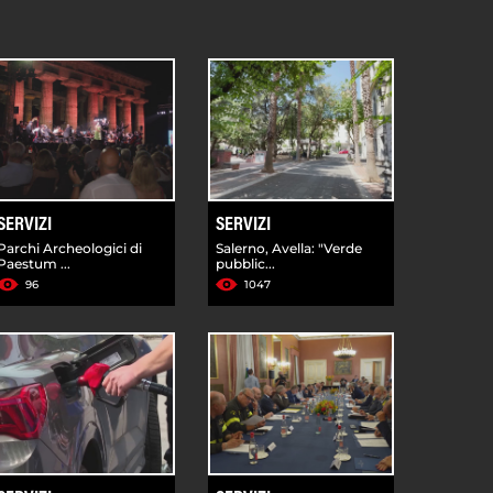
SERVIZI
SERVIZI
Parchi Archeologici di
Salerno, Avella: "Verde
Paestum ...
pubblic...
96
1047