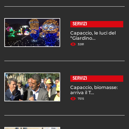
SERVIZI
Capaccio, le luci del
“Giardino...
3281
SERVIZI
Capaccio, biomasse:
arriva il T...
7515