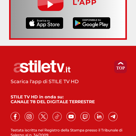
L’APP
Scarica l'app di STILE TV HD
STILE TV HD in onda su:
CANALE 78 DEL DIGITALE TERRESTRE
Testata iscritta nel Registro della Stampa presso il Tribunale di
Salerno al n. 34/2009