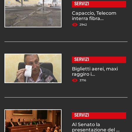
SERVIZI
Capaccio, Telecom
interra fibra...
2942
SERVIZI
Biglietti aerei, maxi
raggiro i...
3716
SERVIZI
Al Senato la
presentazione del ...