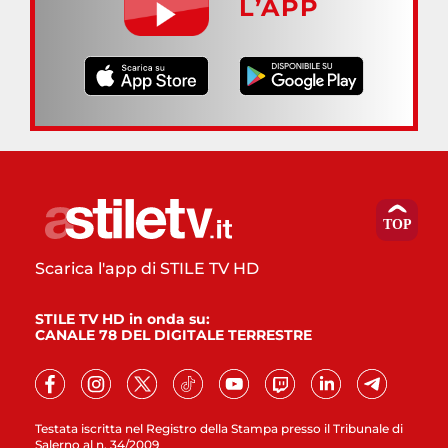
L’APP
Scarica l'app di STILE TV HD
STILE TV HD in onda su:
CANALE 78 DEL DIGITALE TERRESTRE
Testata iscritta nel Registro della Stampa presso il Tribunale di
Salerno al n. 34/2009