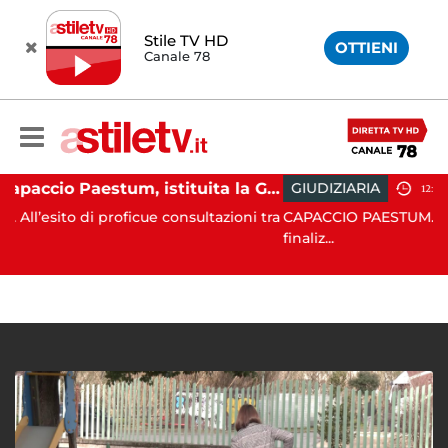
Stile TV HD
OTTIENI
Canale 78
Capaccio Paestum, istituita la Guardia Medica Turistica presso il Psaut di Piazza Santini
GIUDIZIARIA
12:25
oficue consultazioni tra
CAPACCIO PAESTUM. Nell’ambito delle 
finaliz...