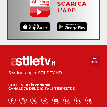
SCARICA
L’APP
Scarica l'app di STILE TV HD
STILE TV HD in onda su:
CANALE 78 DEL DIGITALE TERRESTRE