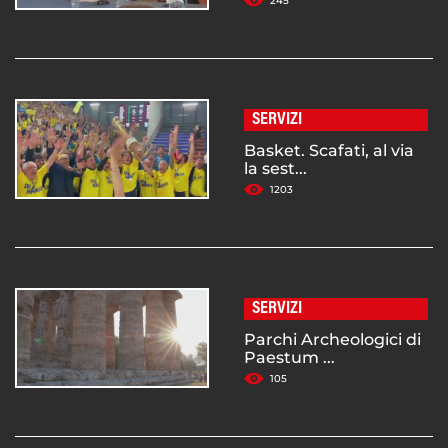
245
SERVIZI
Basket. Scafati, al via
la sest...
1203
SERVIZI
Parchi Archeologici di
Paestum ...
105