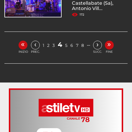
Castellabate (Sa),
Antonio Vill...
172
«
»
‹
›
4
…
1
2
3
5
6
7
8
INIZIO
PREC.
SUCC.
FINE