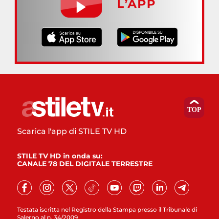
L’APP
Scarica l'app di STILE TV HD
STILE TV HD in onda su:
CANALE 78 DEL DIGITALE TERRESTRE
Testata iscritta nel Registro della Stampa presso il Tribunale di
Salerno al n. 34/2009