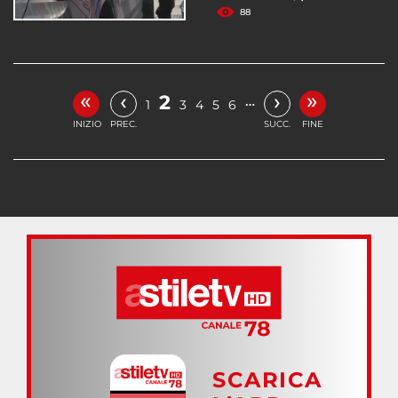
88
«
»
‹
›
2
…
1
3
4
5
6
INIZIO
PREC.
SUCC.
FINE
SCARICA