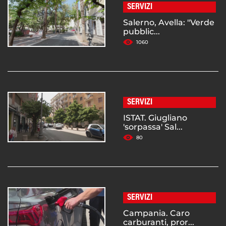
SERVIZI
Salerno, Avella: "Verde
pubblic...
1060
SERVIZI
ISTAT. Giugliano
'sorpassa' Sal...
80
SERVIZI
Campania. Caro
carburanti, pror...