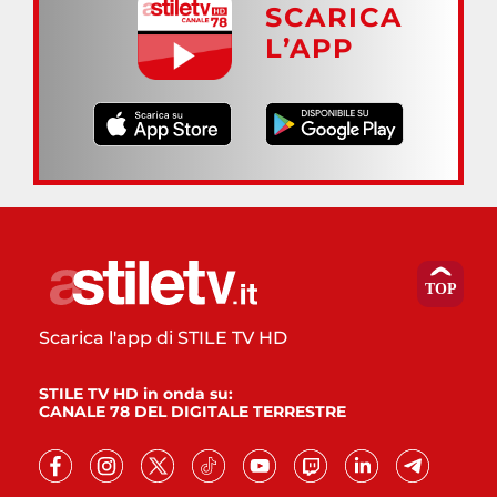
SCARICA
L’APP
Scarica l'app di STILE TV HD
STILE TV HD in onda su:
CANALE 78 DEL DIGITALE TERRESTRE