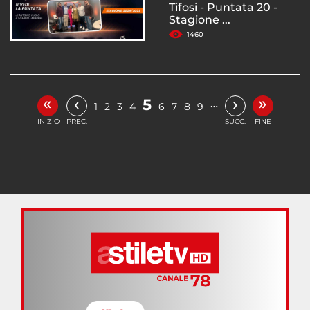
Tifosi - Puntata 20 -
Stagione ...
1460
«
»
‹
›
5
…
1
2
3
4
6
7
8
9
INIZIO
PREC.
SUCC.
FINE