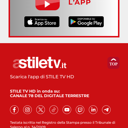
L’APP
Scarica l'app di STILE TV HD
STILE TV HD in onda su:
CANALE 78 DEL DIGITALE TERRESTRE
Testata iscritta nel Registro della Stampa presso il Tribunale di
Salerno al n. 34/2009