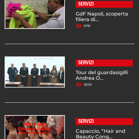
SERVIZI
GdF Napoli, scoperta
filiera di...
5791
SERVIZI
Tour del guardasigilli
Andrea O...
3200
SERVIZI
Capaccio, “Hair and
Beauty Cong...