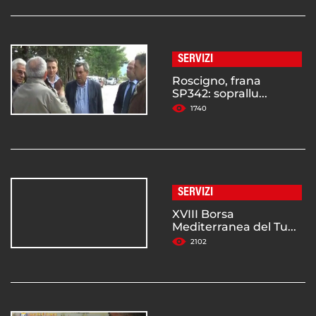
SERVIZI
Roscigno, frana
SP342: soprallu...
1740
SERVIZI
XVIII Borsa
Mediterranea del Tu...
2102