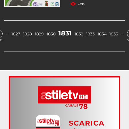
2395
1831
…
…
1827
1828
1829
1830
1832
1833
1834
1835
C.
S
SCARICA