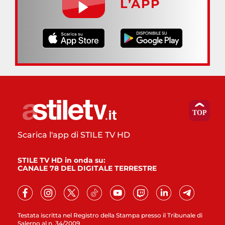
L’APP
Scarica l'app di STILE TV HD
STILE TV HD in onda su:
CANALE 78 DEL DIGITALE TERRESTRE
Testata iscritta nel Registro della Stampa presso il Tribunale di
Salerno al n. 34/2009