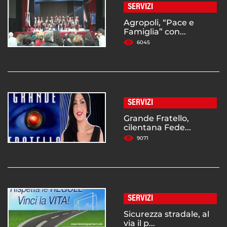
SERVIZI
Agropoli, “Pace e
Famiglia” con...
6045
SERVIZI
Grande Fratello,
cilentana Fede...
9071
SERVIZI
Sicurezza stradale, al
via il p...