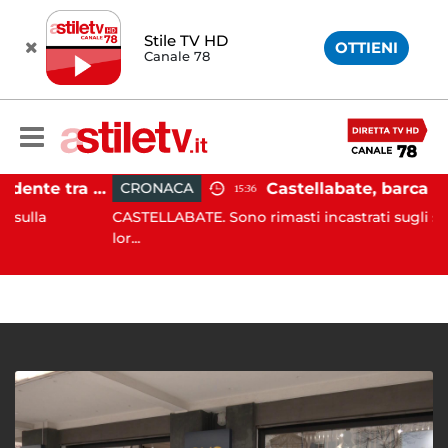
Stile TV HD
OTTIENI
Canale 78
Pontecagnano, incidente tra due auto: 4 feriti
CRONACA
15:36
CASTELLABATE. Sono rimasti incastrati sugli scogli con
lor...