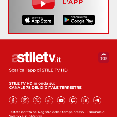
L’APP
Scarica l'app di STILE TV HD
STILE TV HD in onda su:
CANALE 78 DEL DIGITALE TERRESTRE
Testata iscritta nel Registro della Stampa presso il Tribunale di
Salerno al n. 34/2009