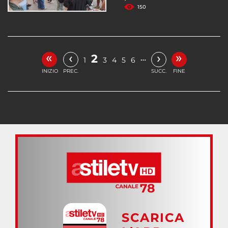
150
«
»
‹
›
2
…
1
3
4
5
6
INIZIO
PREC.
SUCC.
FINE
SCARICA