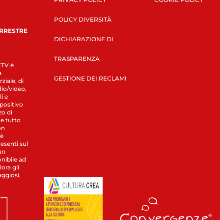
POLICY DIVERSITÀ
ERRESTRE
DICHIARAZIONE DI
TRASPARENZA
LETV è
a
GESTIONE DEI RECLAMI
ziale, di
dio/video,
i e
spositivo
zo di
 e tutto
on
 è
esenti sul
un
nibile ad
ora gli
aggiosi.