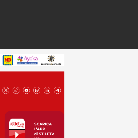
SCARICA
L’APP
di STILETV