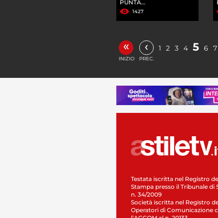
PUNTA...
1427
«
‹
5
1
2
3
4
6
7
INIZIO
PREC.
Testata iscritta nel Registro de
Stampa presso il Tribunale di 
n. 34/2009
Società iscritta nel Registro de
Operatori di Comunicazione c
l’AGCOM al n. 20133