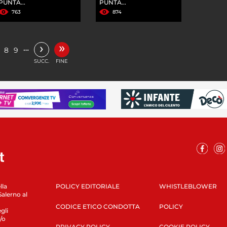
PUNTA...
PUNTA...
763
874
»
›
…
8
9
SUCC.
FINE
lla
POLICY EDITORIALE
WHISTLEBLOWER
Salerno al
CODICE ETICO CONDOTTA
POLICY
gli
/o
PRIVACY POLICY
COOKIE POLICY