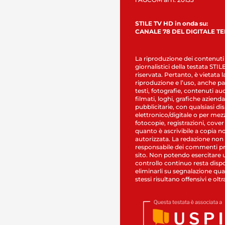
STILE TV HD in onda su:
CANALE 78 DEL DIGITALE T
La riproduzione dei contenuti
giornalistici della testata STI
riservata. Pertanto, è vietata l
riproduzione e l’uso, anche par
testi, fotografie, contenuti au
filmati, loghi, grafiche aziendal
pubblicitarie, con qualsiasi di
elettronico/digitale o per mez
fotocopie, registrazioni, cover
quanto è ascrivibile a copia n
autorizzata. La redazione non
responsabile dei commenti pr
sito. Non potendo esercitare 
controllo continuo resta dispo
eliminarli su segnalazione qual
stessi risultano offensivi e oltr