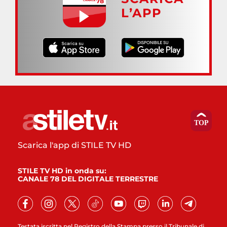
L’APP
Scarica l'app di STILE TV HD
STILE TV HD in onda su:
CANALE 78 DEL DIGITALE TERRESTRE
Testata iscritta nel Registro della Stampa presso il Tribunale di