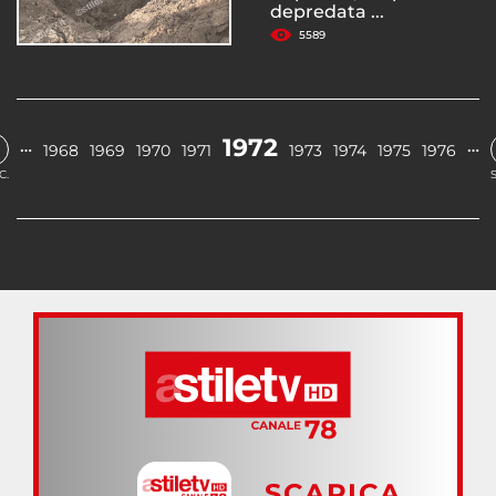
depredata ...
5589
1972
…
…
1968
1969
1970
1971
1973
1974
1975
1976
C.
SCARICA