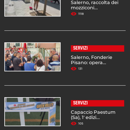
Salerno, raccolta dei
mozziconi...
1118
SERVIZI
Salerno, Fonderie
Pisano: opera...
131
SERVIZI
Capaccio Paestum
(Sa), 1' edizi...
105