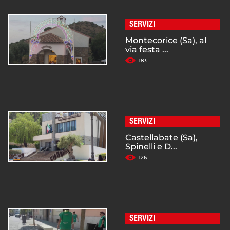
SERVIZI
Montecorice (Sa), al
via festa ...
183
SERVIZI
Castellabate (Sa),
Spinelli e D...
126
SERVIZI