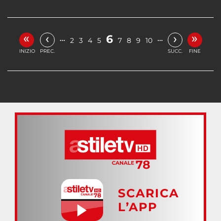
«
»
‹
›
6
…
…
2
3
4
5
7
8
9
10
INIZIO
PREC.
SUCC.
FINE
SCARICA
L’APP