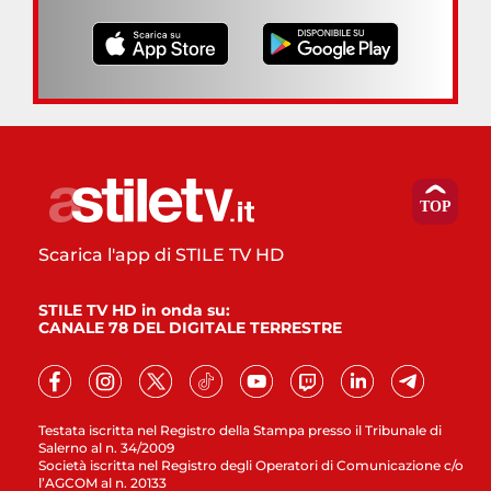
Scarica l'app di STILE TV HD
STILE TV HD in onda su:
CANALE 78 DEL DIGITALE TERRESTRE
Testata iscritta nel Registro della Stampa presso il Tribunale di
Salerno al n. 34/2009
Società iscritta nel Registro degli Operatori di Comunicazione c/o
l’AGCOM al n. 20133