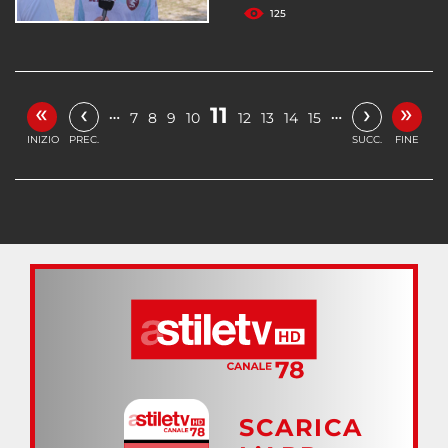
125
«
»
‹
›
11
…
…
7
8
9
10
12
13
14
15
INIZIO
PREC.
SUCC.
FINE
SCARICA