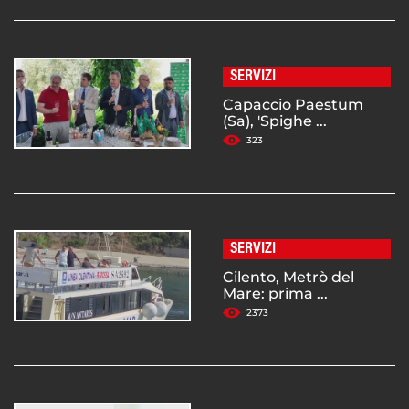
SERVIZI
Capaccio Paestum
(Sa), 'Spighe ...
323
SERVIZI
Cilento, Metrò del
Mare: prima ...
2373