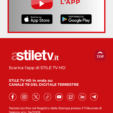
L’APP
Scarica l'app di STILE TV HD
STILE TV HD in onda su:
CANALE 78 DEL DIGITALE TERRESTRE
Testata iscritta nel Registro della Stampa presso il Tribunale di
Salerno al n. 34/2009