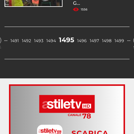
G...
1556
1495
…
…
1491
1492
1493
1494
1496
1497
1498
1499
.
SCARICA