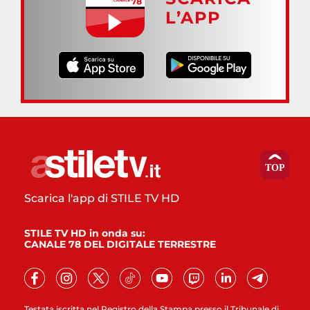
L’APP
Scarica l'app di STILE TV HD
STILE TV HD in onda su:
CANALE 78 DEL DIGITALE TERRESTRE
Testata iscritta nel Registro della Stampa presso il Tribunale di