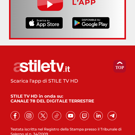
L’APP
Scarica l'app di STILE TV HD
STILE TV HD in onda su:
CANALE 78 DEL DIGITALE TERRESTRE
Testata iscritta nel Registro della Stampa presso il Tribunale di
Salerno al n. 34/2009