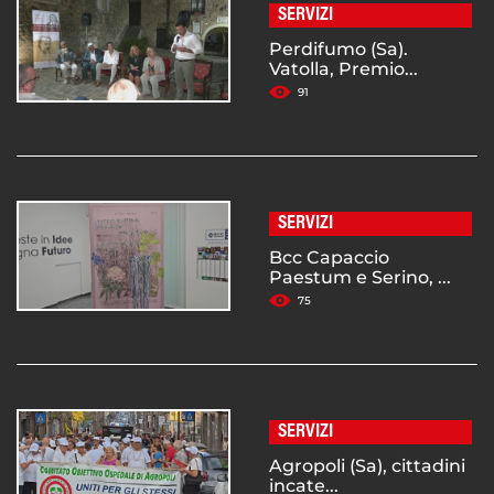
SERVIZI
Perdifumo (Sa).
Vatolla, Premio...
91
SERVIZI
Bcc Capaccio
Paestum e Serino, ...
75
SERVIZI
Agropoli (Sa), cittadini
incate...