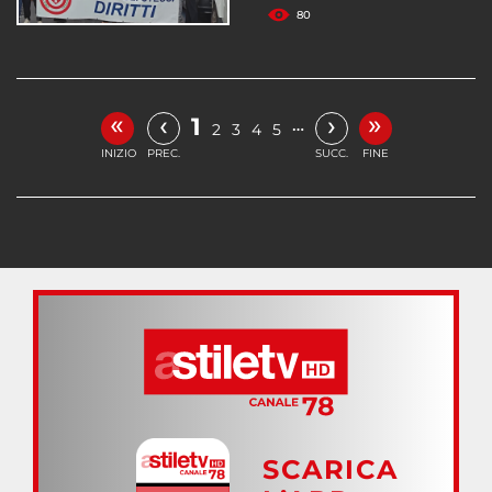
80
«
»
‹
›
1
…
2
3
4
5
INIZIO
PREC.
SUCC.
FINE
SCARICA