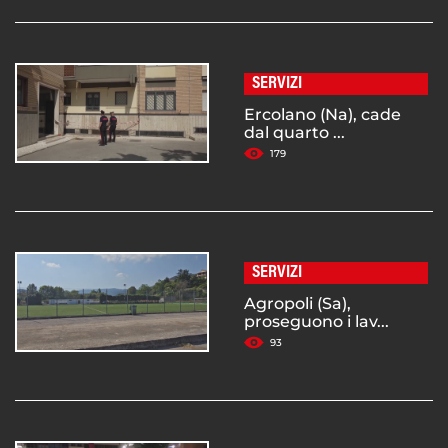
SERVIZI
Ercolano (Na), cade
dal quarto ...
179
SERVIZI
Agropoli (Sa),
proseguono i lav...
93