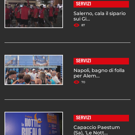
SERVIZI
Salerno, cala il sipario
sui Gi...
87
SERVIZI
Napoli, bagno di folla
per Alem...
70
SERVIZI
Capaccio Paestum
(Sa), 'Le Nott...