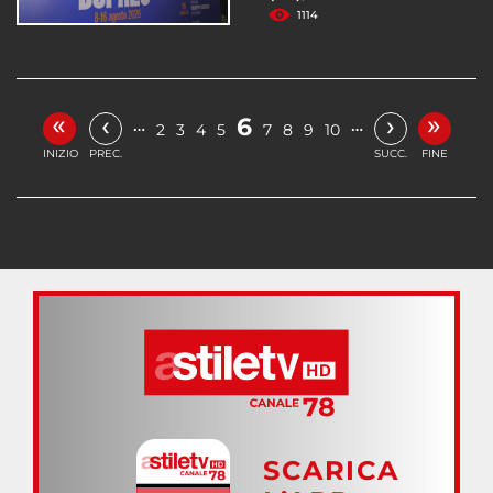
1114
«
»
‹
›
6
…
…
2
3
4
5
7
8
9
10
INIZIO
PREC.
SUCC.
FINE
SCARICA