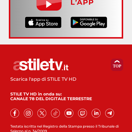
L’APP
Scarica l'app di STILE TV HD
STILE TV HD in onda su:
CANALE 78 DEL DIGITALE TERRESTRE
Testata iscritta nel Registro della Stampa presso il Tribunale di
Salerno al n. 34/2009