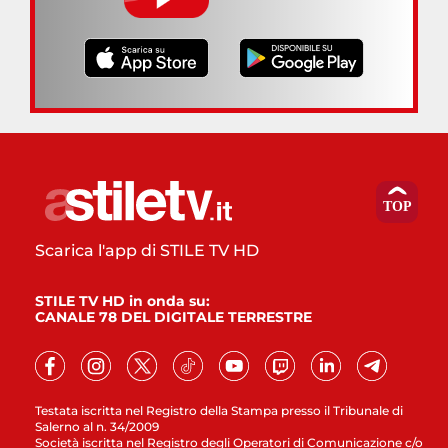
Scarica l'app di STILE TV HD
STILE TV HD in onda su:
CANALE 78 DEL DIGITALE TERRESTRE
Testata iscritta nel Registro della Stampa presso il Tribunale di
Salerno al n. 34/2009
Società iscritta nel Registro degli Operatori di Comunicazione c/o