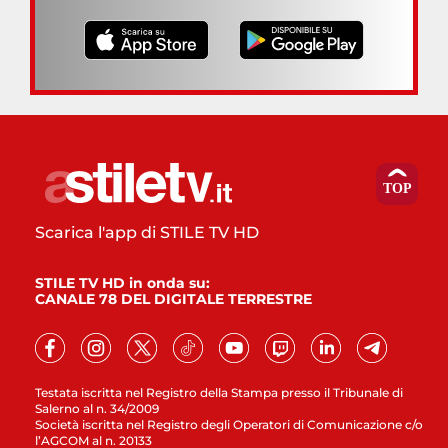
Scarica l'app di STILE TV HD
STILE TV HD in onda su:
CANALE 78 DEL DIGITALE TERRESTRE
Testata iscritta nel Registro della Stampa presso il Tribunale di
Salerno al n. 34/2009
Società iscritta nel Registro degli Operatori di Comunicazione c/o
l’AGCOM al n. 20133