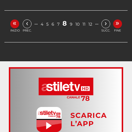
«
»
‹
›
8
…
…
4
5
6
7
9
10
11
12
INIZIO
PREC.
SUCC.
FINE
SCARICA
L’APP