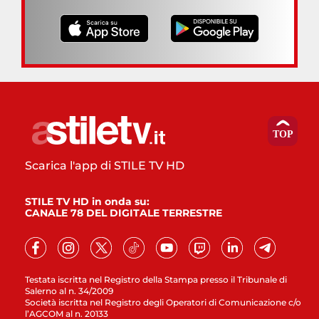
Scarica l'app di STILE TV HD
STILE TV HD in onda su:
CANALE 78 DEL DIGITALE TERRESTRE
Testata iscritta nel Registro della Stampa presso il Tribunale di
Salerno al n. 34/2009
Società iscritta nel Registro degli Operatori di Comunicazione c/o
l’AGCOM al n. 20133