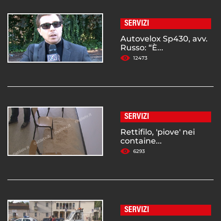
SERVIZI
Autovelox Sp430, avv.
Russo: “È...
12473
SERVIZI
Rettifilo, 'piove' nei
containe...
6293
SERVIZI