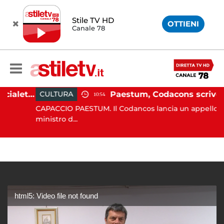
Stile TV HD
OTTIENI
Canale 78
Martina Carbonaro, braccialetto elettronico per i genitori della 14enne uccisa dall'ex
Paestum, Codacons scrive al ministro Giuli: "Rilanciare scavi dell'Anfiteatro nell'area archeologica"
CULTURA
10:54
CAPACCIO PAESTUM. Il Codancos lancia un appello al
ministro d...
html5: Video file not found